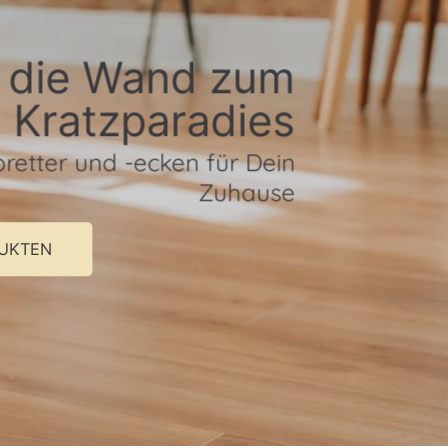
Kennst Du Pedro
Die Kratzsäule für kleine und 
MEHR ERFAHREN