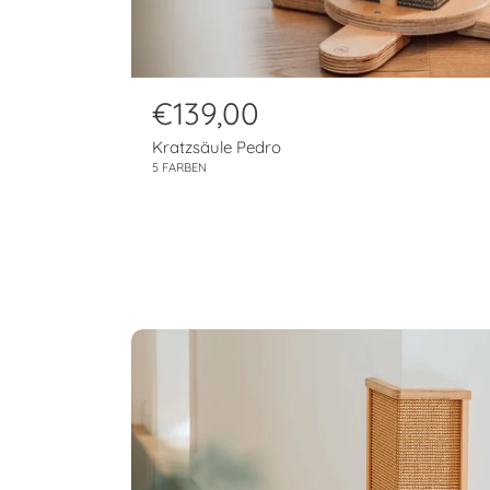
N
€139,00
o
Kratzsäule Pedro
r
5 FARBEN
m
a
l
p
r
e
i
s