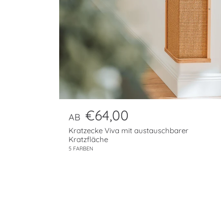
N
€64,00
AB
o
Kratzecke Viva mit austauschbarer
r
Kratzfläche
5 FARBEN
m
a
l
p
r