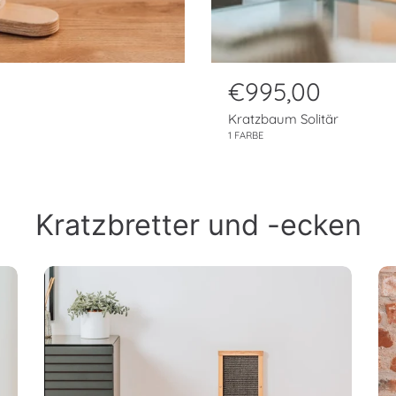
N
€995,00
o
Kratzbaum Solitär
r
1 FARBE
m
a
l
Kratzbretter und -ecken
p
r
e
i
s