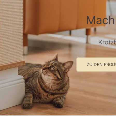
ie Wand zum
ratzparadies
er und -ecken für Dein
Zuhause
N