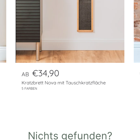
N
€34,90
AB
o
Kratzbrett Nova mit Tauschkratzfläche
r
5 FARBEN
m
a
l
p
r
Nichts gefunden?