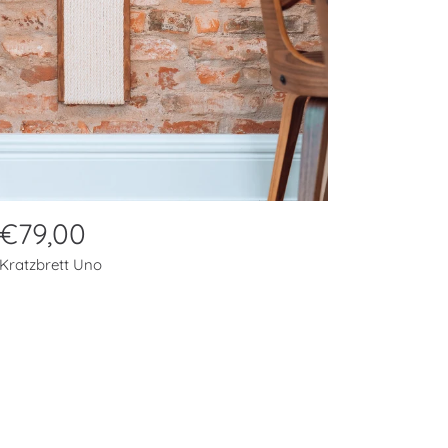
N
€79,00
o
Kratzbrett Uno
r
m
a
l
p
r