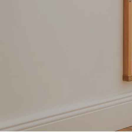
Mach d
K
Kratzbrett
ZU DEN PRODUKTE